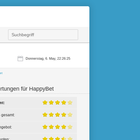
Donnerstag, 6. May, 22:26:26
rtungen für HappyBet
mt:
 gesamt:
ngebot:
uoten: