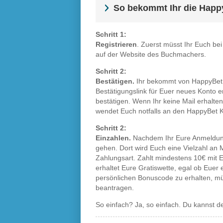
So bekommt Ihr die Happ
Schritt 1:
Registrieren
. Zuerst müsst Ihr Euch be
auf der Website des Buchmachers.
Schritt 2:
Bestätigen.
Ihr bekommt von HappyBet ei
Bestätigungslink für Euer neues Konto e
bestätigen. Wenn Ihr keine Mail erhalte
wendet Euch notfalls an den HappyBet 
Schritt 2:
Einzahlen
.
Nachdem Ihr Eure Anmeldung 
gehen. Dort wird Euch eine Vielzahl an 
Zahlungsart. Zahlt mindestens 10€ mit 
erhaltet Eure Gratiswette, egal ob Euer e
persönlichen Bonuscode zu erhalten, mü
beantragen.
So einfach? Ja, so einfach. Du kannst 