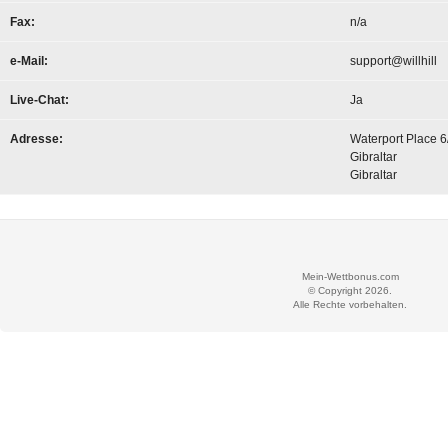
Fax:
n/a
e-Mail:
support@willhill
Live-Chat:
Ja
Adresse:
Waterport Place 6
Gibraltar
Gibraltar
Mein-Wettbonus.com
© Copyright 2026.
Alle Rechte vorbehalten.