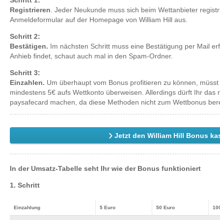
Schritt 1:
Registrieren
. Jeder Neukunde muss sich beim Wettanbieter registri
Anmeldeformular auf der Homepage von William Hill aus.
Schritt 2:
Best
ä
tigen.
Im nächsten Schritt muss eine Bestätigung per Mail erf
Anhieb findet, schaut auch mal in den Spam-Ordner.
Schritt 3:
Einzahlen.
Um überhaupt vom Bonus profitieren zu können, müsst I
mindestens 5€ aufs Wettkonto überweisen. Allerdings dürft Ihr das nic
paysafecard machen, da diese Methoden nicht zum Wettbonus bere
Jetzt den William Hill Bonus ka
In der Umsatz-Tabelle seht Ihr wie der Bonus funktioniert
1. Schritt
Einzahlung
5 Euro
50 Euro
10