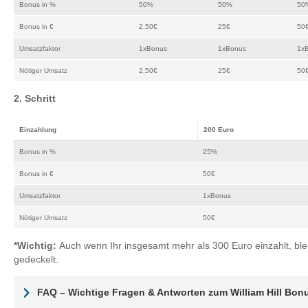
Bonus in %
50%
50%
50
Bonus in €
2,50€
25€
50
Umsatzfaktor
1xBonus
1xBonus
1x
Nötiger Umsatz
2,50€
25€
50
2. Schritt
Einzahlung
200 Euro
Bonus in %
25%
Bonus in €
50€
Umsatzfaktor
1xBonus
Nötiger Umsatz
50€
*Wichtig:
Auch wenn Ihr insgesamt mehr als 300 Euro einzahlt, bl
gedeckelt.
FAQ – Wichtige Fragen & Antworten zum William Hill Bon