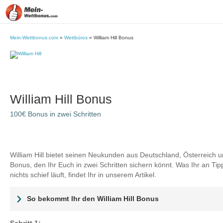
Mein-Wettbonus.com
»
Wettbüros
»
William Hill Bonus
William Hill Bonus
100€ Bonus in zwei Schritten
William Hill bietet seinen Neukunden aus Deutschland, Österreich 
Bonus, den Ihr Euch in zwei Schritten sichern könnt. Was Ihr an Ti
nichts schief läuft, findet Ihr in unserem Artikel.
So bekommt Ihr den William Hill Bonus