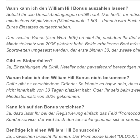
Wann kann ich den William Hill Bonus auszahlen lassen?
Sobald Ihr alle Umsatzbedingungen erfüllt habt. Das heißt, Ihr müs
mindestens 5€ platzieren (Mindestquote 1.50) – danach wird Euch
Eures Einsatzes gutgeschrieben.
Den zweiten Bonus (fixer Wert: 50€) erhaltet Ihr, nachdem Ihr fünf
Mindesteinsatz von 200€ platziert habt. Beide erhaltenen Boni müs
Sportwetten umgesetzt werden, der erste binnen 30, der zweite bi
Gibt es Stolperfallen?
Ja, Einzahlungen via Skrill, Neteller oder paysafecard berechtigen 
Warum habe ich den William Hill Bonus nicht bekommen?
Dafür gibt es verschiedene Gründe: So könnte es bspw. sein, dass I
nicht innerhalb von 30 Tagen platziert habt. Oder Ihr seid beim zwe
Mindesteinsatz von 200€ gekommen.
Kann ich auf den Bonus verzichten?
Ja, dazu lasst Ihr bei der Registrierung einfach das Feld “Promocod
Kundenservice, der wird Euch den Einzahlungsbonus sicher stornie
Benötige ich einen William Hill Bonuscode?
Ja, inzwischen braucht Ihr einen. Der Promocode lautet “DEU100″.