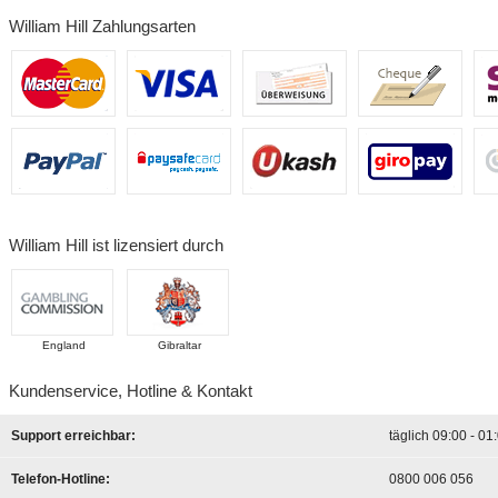
William Hill Zahlungsarten
William Hill ist lizensiert durch
England
Gibraltar
Kundenservice, Hotline & Kontakt
Support erreichbar:
täglich 09:00 - 01
Telefon-Hotline:
0800 006 056